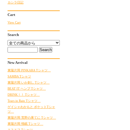
カシラ日記
Cart
View Cart
Search
New Arrival
東陽片岡 PINKARA Tシャツ
SAMBA Tシャツ
東陽片岡 いか刺し Tシャツ
BEAT IT ヘンプ Tシャツ
DRINK！！ Tシャツ
Tears in Rain Tシャツ
ゲイシャわかもと ポケットTシャ
ツ
東陽片岡 荒野の果てに Tシャツ
東陽片岡 惰眠 Tシャツ
エスエフ Tシャツ