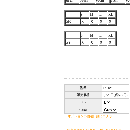
袖丈
56cm
60cm
61cm
62
S
M
L
XL
GR
Ｘ
Ｘ
Ｘ
Ｘ
S
M
L
XL
GY
Ｘ
Ｘ
Ｘ
Ｘ
型番
FZDW
販売価格
5,720円(税520円)
Size
Color
・
オプションの価格詳細はコチラ
» 特定商取引法に基づく表記 (返品など)