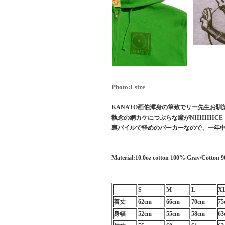
Photo:Lsize
KANATO画伯渾身の筆致でリー先生お
執念の網カケにつぶらな瞳がNIIIIIIII
裏パイルで軽めのパーカーなので、一年
Material:10.0oz cotton 100% Gray/Cotton
S
M
L
X
着丈
62cm
66cm
70cm
75
身幅
52cm
55cm
58cm
63