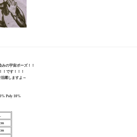
馴染みの宇宙ポーズ！！
CE！！です！！！
中活躍しますよ～
 90% Poly 10%
L
cm
cm