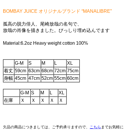
BOMBAY JUICE オリジナルブランド “MANALIBRE”
孤高の脱力俳人、尾崎放哉の名句で、
放哉の肖像を描きました。びっしり埋め込んでます
Material:6.2oz Heavy weight cotton 100%
G-M
S
M
L
XL
着丈
59cm
63cm
68cm
72cm
75cm
身幅
45cm
47cm
52cm
55cm
60cm
G-M
S
M
L
XL
在庫
Ｘ
Ｘ
Ｘ
Ｘ
Ｘ
欠品の商品につきましては、ご予約承りますので、
こちら
までお気軽に